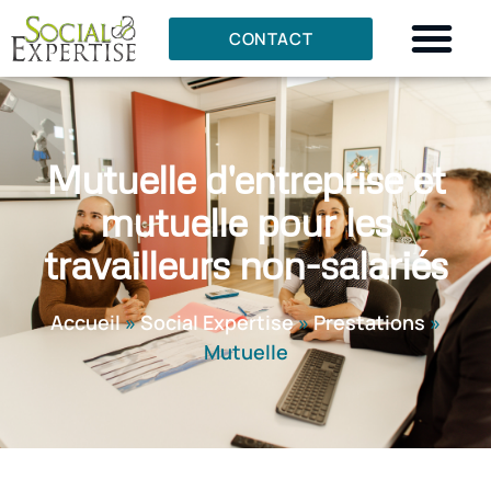
CONTACT
Mutuelle d'entreprise et
mutuelle pour les
travailleurs non-salariés
Accueil
»
Social Expertise
»
Prestations
»
Mutuelle