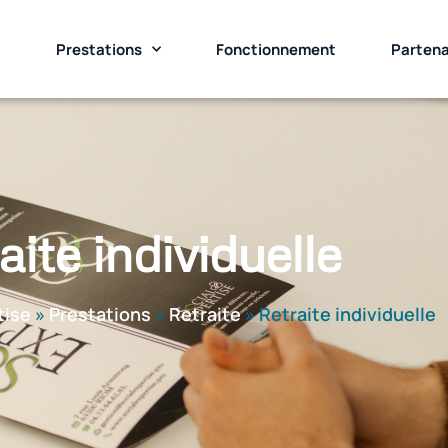
t
Prestations
Fonctionnement
Partena
aite individuelle
tise
»
Prestations
»
Retraite
»
Retraite individuelle