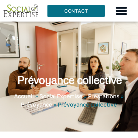
CONTACT
Prévoyance collective
Accueil
»
Social Expertise
»
Prestations
»
Prévoyance
»
Prévoyance collective