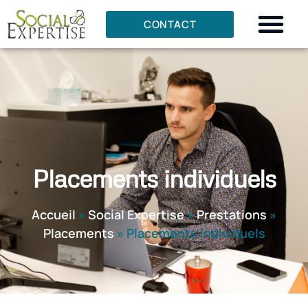
CONTACT
Placements individuels
Accueil
»
Social Expertise
»
Prestations
»
Placements
»
Placements individuels