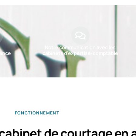
e
Notre communication avec les
ance
cabinets d’expertise-comptable
FONCTIONNEMENT
cabinet de courtage en 