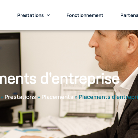
t
Prestations
Fonctionnement
Partena
ents d'entreprise
»
Prestations
»
Placements
»
Placements d’entrepr